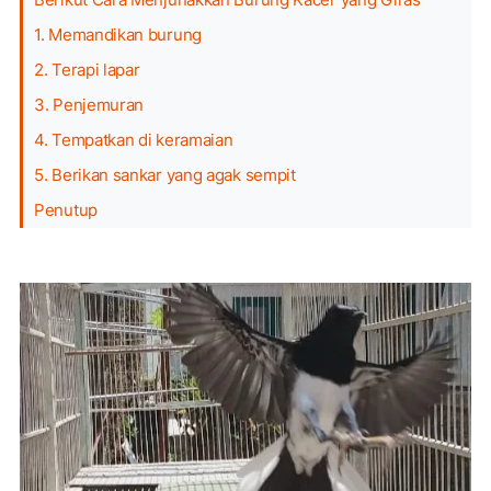
1. Memandikan burung
2. Terapi lapar
3. Penjemuran
4. Tempatkan di keramaian
5. Berikan sankar yang agak sempit
Penutup