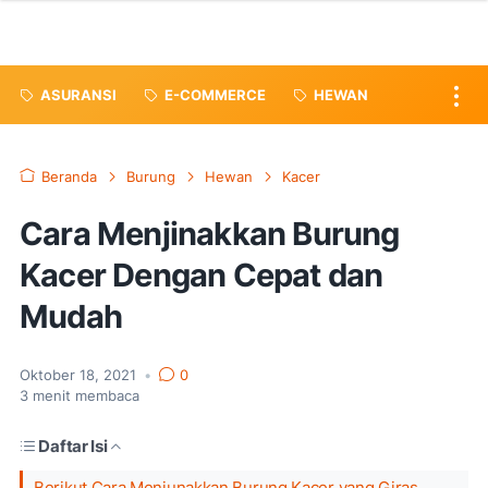
ASURANSI
E-COMMERCE
HEWAN
Beranda
Burung
Hewan
Kacer
Cara Menjinakkan Burung
Kacer Dengan Cepat dan
Mudah
Oktober 18, 2021
•
0
3
menit membaca
Daftar Isi
Berikut Cara Menjunakkan Burung Kacer yang Giras