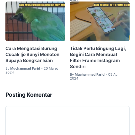
Cara Mengatasi Burung
Tidak Perlu Bingung Lagi,
Cucak Ijo Bunyi Monoton
Begini Cara Membuat
Supaya Bongkar Isian
Filter Frame Instagram
Sendiri
By
Muchammad Farid
20 Maret
•
2024
By
Muchammad Farid
05 April
•
2024
Posting Komentar