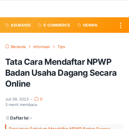
ASURANSI
E-COMMERCE
HEWAN
Beranda
Informasi
Tips
Tata Cara Mendaftar NPWP
Badan Usaha Dagang Secara
Online
Juli 09, 2023
•
0
3
menit membaca
Daftar Isi
Persiapan Sebelum Mendaftar NPWP Badan Secara