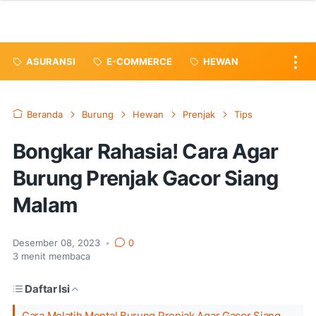
ASURANSI
E-COMMERCE
HEWAN
Beranda
Burung
Hewan
Prenjak
Tips
Bongkar Rahasia! Cara Agar
Burung Prenjak Gacor Siang
Malam
Desember 08, 2023
•
0
3
menit membaca
Daftar Isi
Cara Melatih Mental Burung Prenjak Agar Gacor Siang