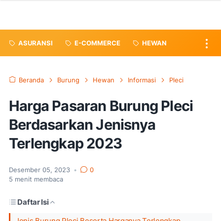
ASURANSI
E-COMMERCE
HEWAN
Beranda
Burung
Hewan
Informasi
Pleci
Harga Pasaran Burung Pleci
Berdasarkan Jenisnya
Terlengkap 2023
Desember 05, 2023
•
0
5
menit membaca
Daftar Isi
Jenis Burung Pleci Beserta Harganya Terlengkap