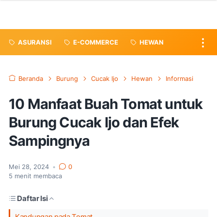
ASURANSI
E-COMMERCE
HEWAN
Beranda
Burung
Cucak Ijo
Hewan
Informasi
10 Manfaat Buah Tomat untuk
Burung Cucak Ijo dan Efek
Sampingnya
Mei 28, 2024
•
0
5
menit membaca
Daftar Isi
Kandungan pada Tomat