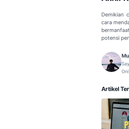
Demikian c
cara menda
bermanfaa
potensi pen
Mu
Say
Onl
Artikel Ter