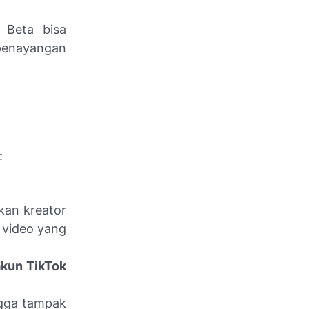
m Beta bisa
penayangan
:
kan kreator
 video yang
kun TikTok
ngga tampak