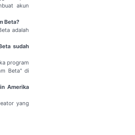
embuat akun
am Beta?
Beta adalah
Beta sudah
Jika program
am Beta" di
ain Amerika
reator yang