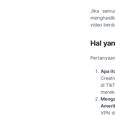
Jika semua
menghasil
video berdu
Hal ya
Pertanyaa
Apa it
Creat
di Tik
mereka
Menga
Ameri
VPN d