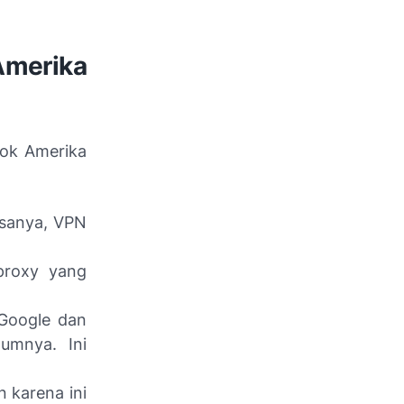
erika
ok Amerika
asanya, VPN
proxy yang
 Google dan
umnya. Ini
n karena ini