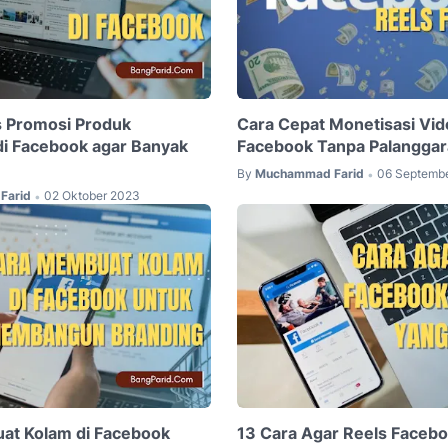
s Promosi Produk
Cara Cepat Monetisasi Vid
di Facebook agar Banyak
Facebook Tanpa Palangga
By
Muchammad Farid
06 Septemb
•
Farid
02 Oktober 2023
•
at Kolam di Facebook
13 Cara Agar Reels Faceb