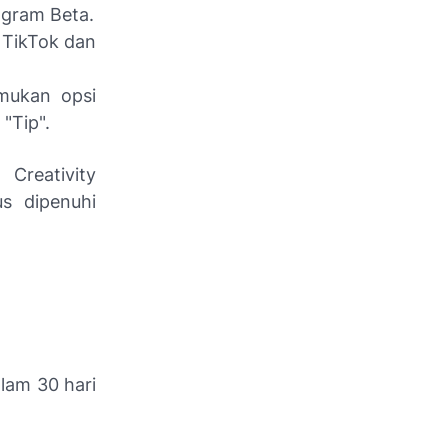
ogram Beta.
 TikTok dan
mukan opsi
"Tip".
reativity
s dipenuhi
lam 30 hari