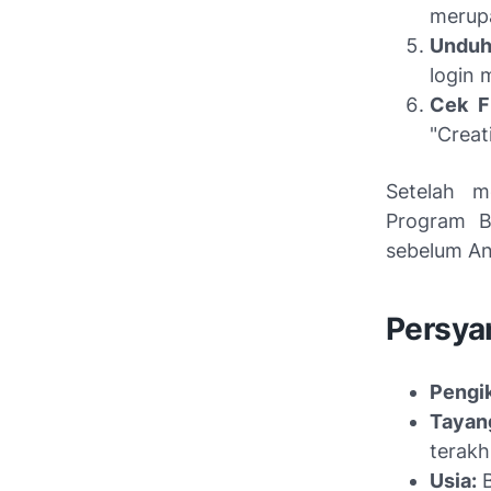
merupa
Unduh 
login 
Cek Fi
"Creat
Setelah m
Program B
sebelum An
Persyar
Pengik
Tayan
terakhi
Usia:
B