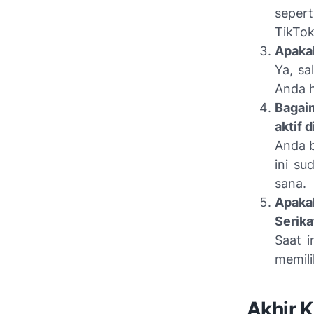
seper
TikTok
Apakah
Ya, sa
Anda h
Bagai
aktif 
Anda b
ini su
sana.
Apaka
Serika
Saat i
memili
Akhir K