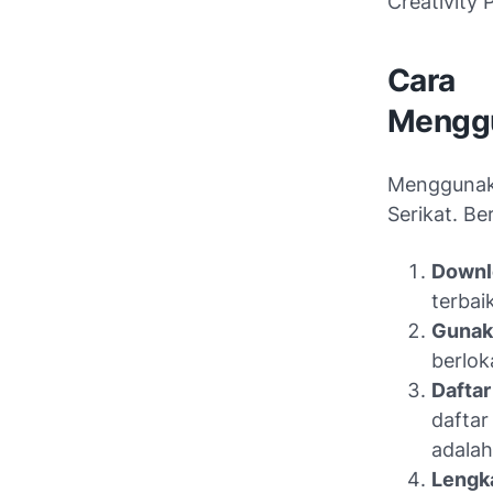
Creativity 
Cara
Mengg
Menggunak
Serikat. Be
Downl
terbai
Gunak
berlok
Daftar
dafta
adalah
Lengka