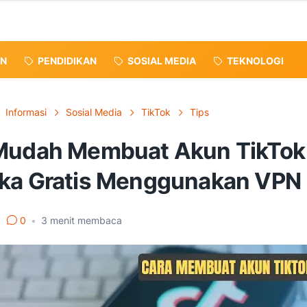
N
PENDIDIKAN
SOSIAL MEDIA
TEKNOLOGI
Informasi
Sosial Media
TikTok
Tips
Mudah Membuat Akun TikTok
ka Gratis Menggunakan VPN
•
0
•
3
menit membaca