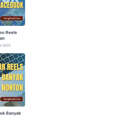
eo Reels
ran
er 2023
ook Banyak