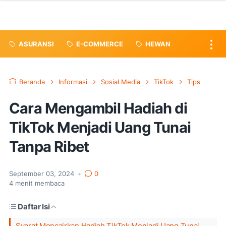
ASURANSI
E-COMMERCE
HEWAN
Beranda
Informasi
Sosial Media
TikTok
Tips
Cara Mengambil Hadiah di
TikTok Menjadi Uang Tunai
Tanpa Ribet
September 03, 2024
•
0
4
menit membaca
Daftar Isi
Syarat Mencairkan Hadiah TikTok Menjadi Uang Tunai