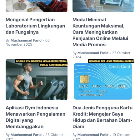
Mengenal Pengertian
Modal Minimal
Laboratorium Lingkungan
Keuntungan Maksimal,
dan Fungsinya
Cara Meningkatkan
Penjualan Online Melalui
By
Muchammad Farid
06
•
Media Promosi
November 2025
By
Muchammad Farid
27 Oktober
•
2024
Aplikasi Gym Indonesia
Dua Jenis Pengguna Kartu
Menawarkan Pengalaman
Kredit: Mengejar Gaya
Digital yang
Hidup dan Bertahan Diam-
Membanggakan
Diam
By
Muchammad Farid
23 Oktober
By
Muchammad Farid
19 Oktober
•
•
2025
2025