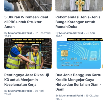
5 Ukuran Wiremesh Ideal
Rekomendasi Jenis-Jenis
di PBS untuk Struktur
Bunga Karangan untuk
Aman
Rumah Duka
By
Muchammad Farid
02 Desember
By
Muchammad Farid
26 April
•
•
2025
2026
Pentingnya Jasa Riksa Uji
Dua Jenis Pengguna Kartu
K3 untuk Menjamin
Kredit: Mengejar Gaya
Keselamatan Kerja
Hidup dan Bertahan Diam-
Diam
By
Muchammad Farid
30 April
•
2026
By
Muchammad Farid
19 Oktober
•
2025