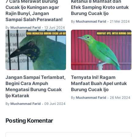
7 Cara Merawat Burung
Ketahui 8 Manfaat dan
Cucak Ijo Kuningan agar
Efek Samping Kroto untuk
Rajin Bunyi, Jangan
Burung Cucak Ijo
Sampai Salah Perawatan!
By
Muchammad Farid
21 Mei 2024
•
By
Muchammad Farid
13 Juni 2024
•
Jangan Sampai Terlambat,
Ternyata Ini! Ragam
Begini Cara Ampuh
Manfaat Buah Apel untuk
Mengatasi Burung Cucak
Burung Cucak Ijo
Ijo Katarak
By
Muchammad Farid
26 Mei 2024
•
By
Muchammad Farid
09 Juni 2024
•
Posting Komentar