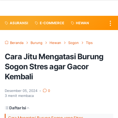
ASURANSI
E-COMMERCE
HEWAN
Beranda
Burung
Hewan
Sogon
Tips
Cara Jitu Mengatasi Burung
Sogon Stres agar Gacor
Kembali
Desember 05, 2024
•
0
3
menit membaca
Daftar Isi
Cara Mengatasi Burung Sogon yang Stres