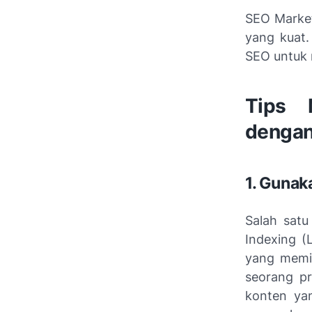
SEO Market
yang kuat.
SEO untuk 
Tips 
dengan
1. Gunak
Salah sat
Indexing (
yang memil
seorang p
konten ya