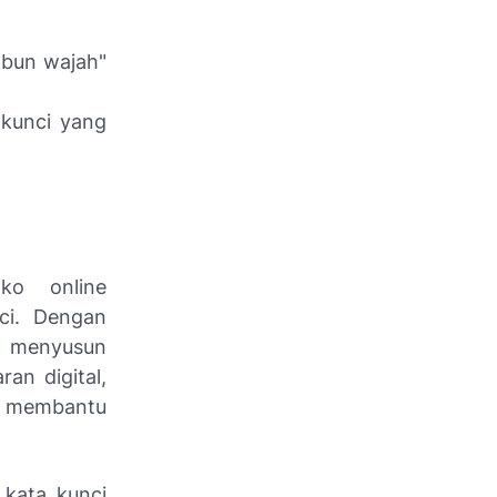
sabun wajah"
 kunci yang
ko online
ci. Dengan
at menyusun
an digital,
an membantu
 kata kunci