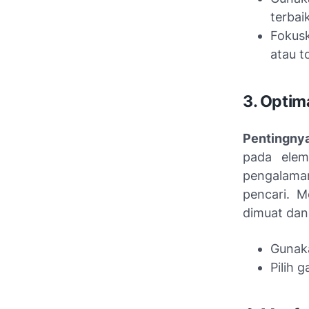
terbaik
Fokus
atau t
3. Optim
Pentingny
pada elem
pengalama
pencari. 
dimuat dan
Gunaka
Pilih 