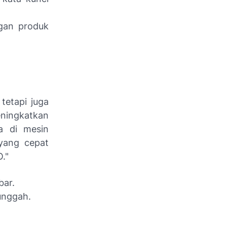
ngan produk
tetapi juga
ningkatkan
a di mesin
yang cepat
."
bar.
iunggah.