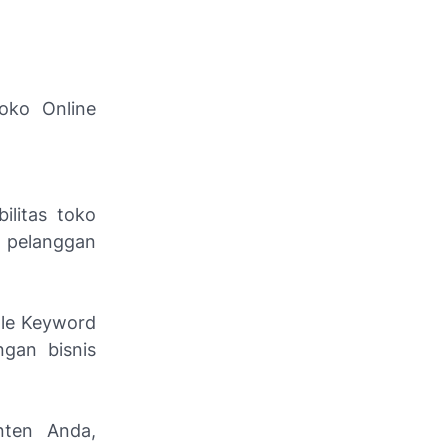
oko Online
ilitas toko
k pelanggan
gle Keyword
gan bisnis
ten Anda,