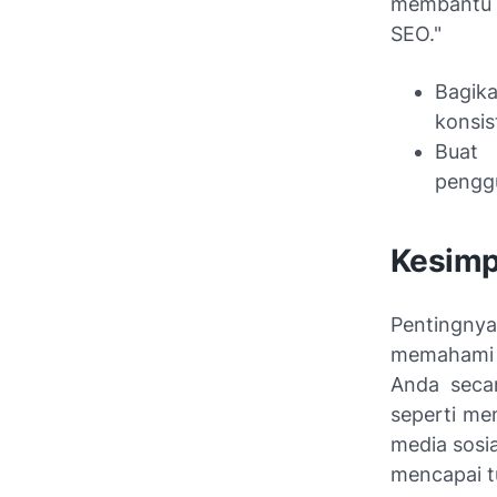
membantu 
SEO."
Bagika
konsis
Buat 
pengg
Kesimp
Pentingnya
memahami c
Anda secar
seperti mem
media sosi
mencapai tu