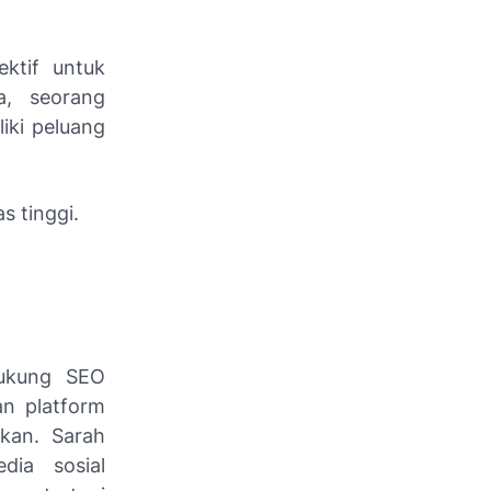
ktif untuk
a, seorang
iki peluang
s tinggi.
dukung SEO
an platform
ikan. Sarah
dia sosial