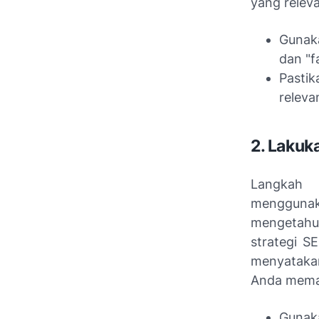
yang releva
Gunaka
dan "f
Pasti
releva
2. Lakuk
Langkah 
menggunak
mengetahui
strategi S
menyatakan
Anda memah
Gunak