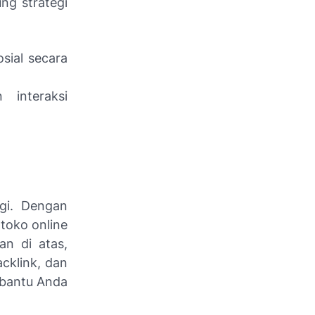
g strategi
sial secara
interaksi
agi. Dengan
toko online
an di atas,
acklink, dan
mbantu Anda