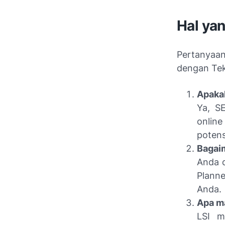
Hal ya
Pertanyaa
dengan Tek
Apakah
Ya, SE
onlin
potens
Bagaim
Anda 
Plann
Anda.
Apa m
LSI m