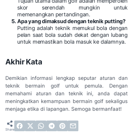
Tujuan utama dalam golf adalah memperoleh
skor serendah mungkin untuk
memenangkan pertandingan.
Apa yang dimaksud dengan teknik putting?
Putting adalah teknik memukul bola dengan
pelan saat bola sudah dekat dengan lubang
untuk memastikan bola masuk ke dalamnya.
Akhir Kata
Demikian informasi lengkap seputar aturan dan
teknik bermain golf untuk pemula. Dengan
memahami aturan dan teknik ini, anda dapat
meningkatkan kemampuan bermain golf sekaligus
menjaga etika di lapangan. Semoga bermanfaat!