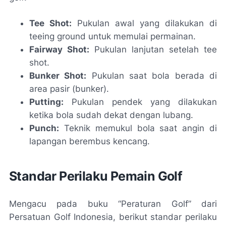
Tee Shot:
Pukulan awal yang dilakukan di
teeing ground untuk memulai permainan.
Fairway Shot:
Pukulan lanjutan setelah tee
shot.
Bunker Shot:
Pukulan saat bola berada di
area pasir (bunker).
Putting:
Pukulan pendek yang dilakukan
ketika bola sudah dekat dengan lubang.
Punch:
Teknik memukul bola saat angin di
lapangan berembus kencang.
Standar Perilaku Pemain Golf
Mengacu pada buku “Peraturan Golf” dari
Persatuan Golf Indonesia, berikut standar perilaku