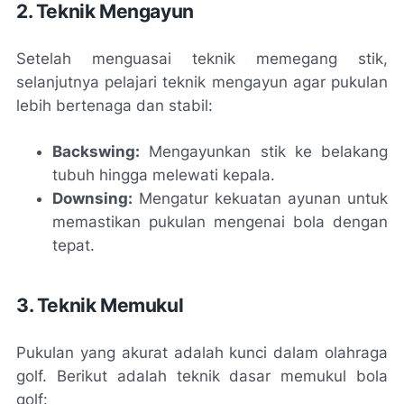
2. Teknik Mengayun
Setelah menguasai teknik memegang stik,
selanjutnya pelajari teknik mengayun agar pukulan
lebih bertenaga dan stabil:
Backswing:
Mengayunkan stik ke belakang
tubuh hingga melewati kepala.
Downsing:
Mengatur kekuatan ayunan untuk
memastikan pukulan mengenai bola dengan
tepat.
3. Teknik Memukul
Pukulan yang akurat adalah kunci dalam olahraga
golf. Berikut adalah teknik dasar memukul bola
golf: