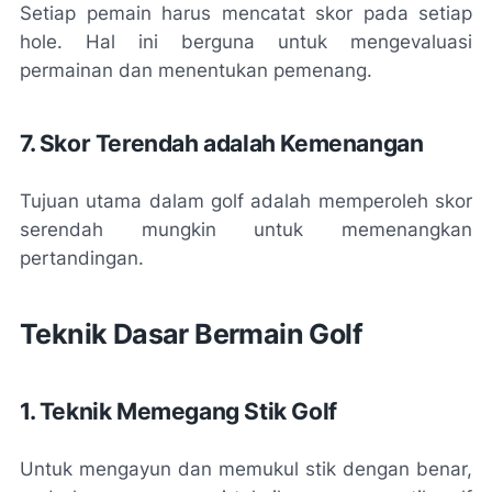
Setiap pemain harus mencatat skor pada setiap
hole. Hal ini berguna untuk mengevaluasi
permainan dan menentukan pemenang.
7. Skor Terendah adalah Kemenangan
Tujuan utama dalam golf adalah memperoleh skor
serendah mungkin untuk memenangkan
pertandingan.
Teknik Dasar Bermain Golf
1. Teknik Memegang Stik Golf
Untuk mengayun dan memukul stik dengan benar,