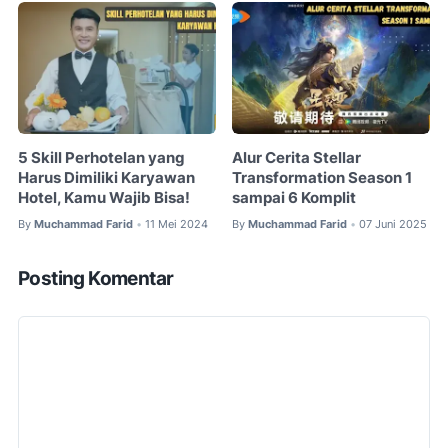
5 Skill Perhotelan yang
Alur Cerita Stellar
Harus Dimiliki Karyawan
Transformation Season 1
Hotel, Kamu Wajib Bisa!
sampai 6 Komplit
By
Muchammad Farid
11 Mei 2024
By
Muchammad Farid
07 Juni 2025
•
•
Posting Komentar