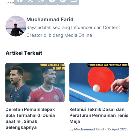
Muchammad Farid
Saya adalah seorang Influencer dan Content
Creator di bidang Media Online
Artikel Terkait
Deretan Pemain Sepak
Ketahui Teknik Dasar dan
Bola Termahal di Dunia
Peraturan Permainan Tenis
Saat Ini, Simak
Meja
Selengkapnya
By
Muchammad Farid
15 April 2025
•