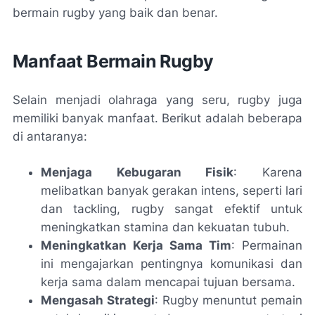
bermain rugby yang baik dan benar.
Manfaat Bermain Rugby
Selain menjadi olahraga yang seru, rugby juga
memiliki banyak manfaat. Berikut adalah beberapa
di antaranya:
Menjaga Kebugaran Fisik
: Karena
melibatkan banyak gerakan intens, seperti lari
dan tackling, rugby sangat efektif untuk
meningkatkan stamina dan kekuatan tubuh.
Meningkatkan Kerja Sama Tim
: Permainan
ini mengajarkan pentingnya komunikasi dan
kerja sama dalam mencapai tujuan bersama.
Mengasah Strategi
: Rugby menuntut pemain