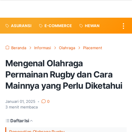
ASURANSI
E-COMMERCE
HEWAN
Beranda
Informasi
Olahraga
Placement
Mengenal Olahraga
Permainan Rugby dan Cara
Mainnya yang Perlu Diketahui
Januari 01, 2025
•
0
3
menit membaca
Daftar Isi
Pengertian Olahraga Rugby