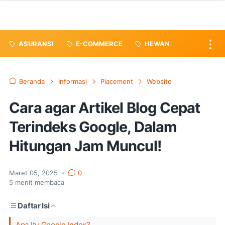
ASURANSI
E-COMMERCE
HEWAN
Beranda
Informasi
Placement
Website
Cara agar Artikel Blog Cepat
Terindeks Google, Dalam
Hitungan Jam Muncul!
Maret 05, 2025
•
0
5
menit membaca
Daftar Isi
Apa Itu Google Index?