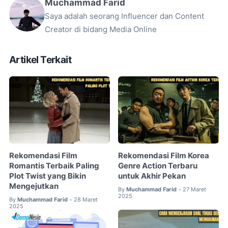
Muchammad Farid
Saya adalah seorang Influencer dan Content
Creator di bidang Media Online
Artikel Terkait
Rekomendasi Film
Rekomendasi Film Korea
Romantis Terbaik Paling
Genre Action Terbaru
Plot Twist yang Bikin
untuk Akhir Pekan
Mengejutkan
By
Muchammad Farid
27 Maret
•
2025
By
Muchammad Farid
28 Maret
•
2025