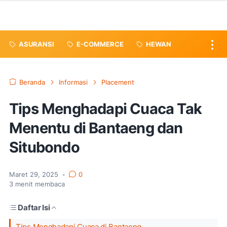
ASURANSI
E-COMMERCE
HEWAN
Beranda
Informasi
Placement
Tips Menghadapi Cuaca Tak
Menentu di Bantaeng dan
Situbondo
Maret 29, 2025
•
0
3
menit membaca
Daftar Isi
Tips Menghadapi Cuaca di Bantaeng