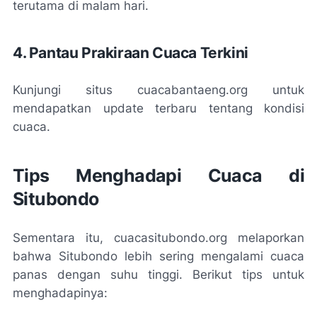
terutama di malam hari.
4. Pantau Prakiraan Cuaca Terkini
Kunjungi situs cuacabantaeng.org untuk
mendapatkan update terbaru tentang kondisi
cuaca.
Tips Menghadapi Cuaca di
Situbondo
Sementara itu, cuacasitubondo.org melaporkan
bahwa Situbondo lebih sering mengalami cuaca
panas dengan suhu tinggi. Berikut tips untuk
menghadapinya: