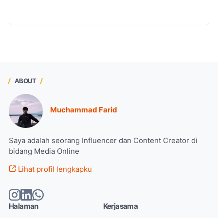
ABOUT
Muchammad Farid
Saya adalah seorang Influencer dan Content Creator di
bidang Media Online
Lihat profil lengkapku
Halaman
Kerjasama