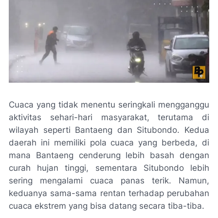
Cuaca yang tidak menentu seringkali mengganggu
aktivitas sehari-hari masyarakat, terutama di
wilayah seperti Bantaeng dan Situbondo. Kedua
daerah ini memiliki pola cuaca yang berbeda, di
mana Bantaeng cenderung lebih basah dengan
curah hujan tinggi, sementara Situbondo lebih
sering mengalami cuaca panas terik. Namun,
keduanya sama-sama rentan terhadap perubahan
cuaca ekstrem yang bisa datang secara tiba-tiba.