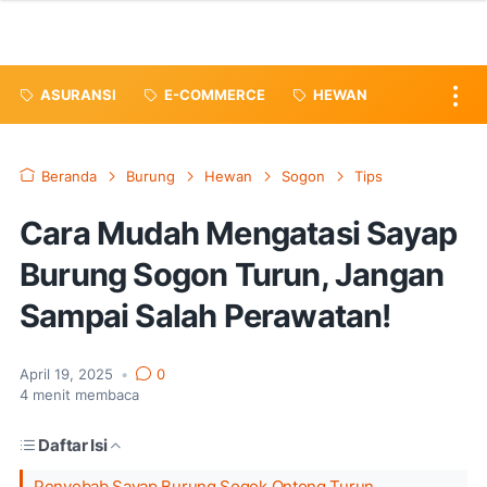
ASURANSI
E-COMMERCE
HEWAN
Beranda
Burung
Hewan
Sogon
Tips
Cara Mudah Mengatasi Sayap
Burung Sogon Turun, Jangan
Sampai Salah Perawatan!
April 19, 2025
•
0
4
menit membaca
Daftar Isi
Penyebab Sayap Burung Sogok Ontong Turun