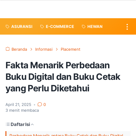
ASURANSI
E-COMMERCE
HEWAN
Beranda
Informasi
Placement
Fakta Menarik Perbedaan
Buku Digital dan Buku Cetak
yang Perlu Diketahui
April 21, 2025
•
0
3
menit membaca
Daftar Isi
Perbedaan Menarik antara Buku Cetak dan Buku Digital