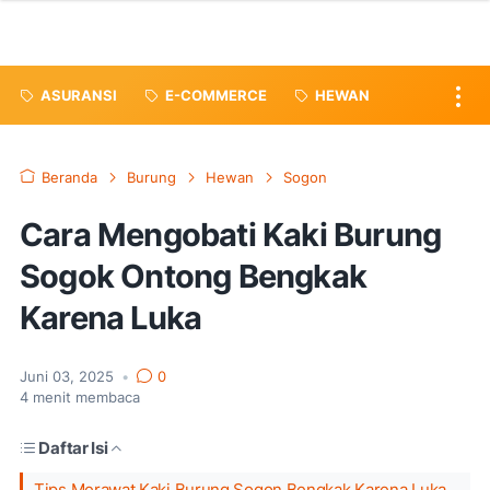
ASURANSI
E-COMMERCE
HEWAN
Beranda
Burung
Hewan
Sogon
Cara Mengobati Kaki Burung
Sogok Ontong Bengkak
Karena Luka
Juni 03, 2025
•
0
4
menit membaca
Daftar Isi
Tips Merawat Kaki Burung Sogon Bengkak Karena Luka