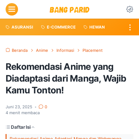
Menu
Da
ASURANSI
E-COMMERCE
HEWAN
Beranda
Anime
Informasi
Placement
Rekomendasi Anime yang
Diadaptasi dari Manga, Wajib
Kamu Tonton!
Juni 23, 2025
•
0
4
menit membaca
Daftar Isi
Rekomendasi Anime Adaptasi Manga dan Webmanga