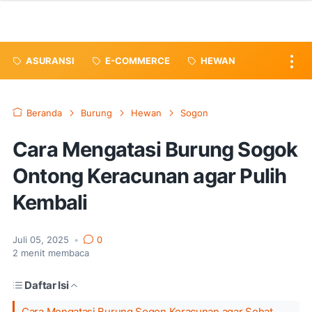
ASURANSI
E-COMMERCE
HEWAN
Beranda
Burung
Hewan
Sogon
Cara Mengatasi Burung Sogok
Ontong Keracunan agar Pulih
Kembali
Juli 05, 2025
•
0
2
menit membaca
Daftar Isi
Cara Mengatasi Burung Sogon Keracunan agar Sehat