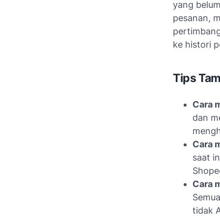
yang belum 
pesanan
, 
pertimban
ke histori 
Tips Ta
Cara 
dan me
mengh
Cara 
saat i
Shopee
Cara m
Semua 
tidak 