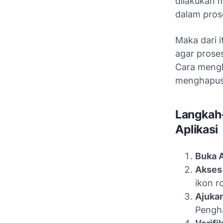
dilakukan 
dalam pro
Maka dari 
agar prose
Cara mengh
menghapus 
Langkah
Aplikasi
Buka A
Akses
ikon r
Ajuka
Pengh