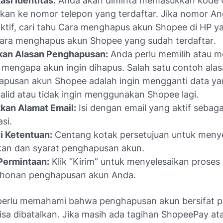
asi Identitas:
Anda akan diminta memasukkan kode 
mkan ke nomor telepon yang terdaftar. Jika nomor A
ktif, cari tahu
Cara menghapus akun Shopee di HP ya
ara menghapus akun Shopee yang sudah terdaftar
.
kan Alasan Penghapusan:
Anda perlu memilih atau m
 mengapa akun ingin dihapus. Salah satu contoh ala
apusan akun Shopee adalah ingin mengganti data y
valid atau tidak ingin menggunakan Shopee lagi.
kan Alamat Email:
Isi dengan email yang aktif sebaga
asi.
i Ketentuan:
Centang kotak persetujuan untuk menye
kan dan syarat penghapusan akun.
Permintaan:
Klik “Kirim” untuk menyelesaikan proses
honan penghapusan akun Anda.
perlu memahami bahwa penghapusan akun bersifat 
bisa dibatalkan. Jika masih ada tagihan ShopeePay a