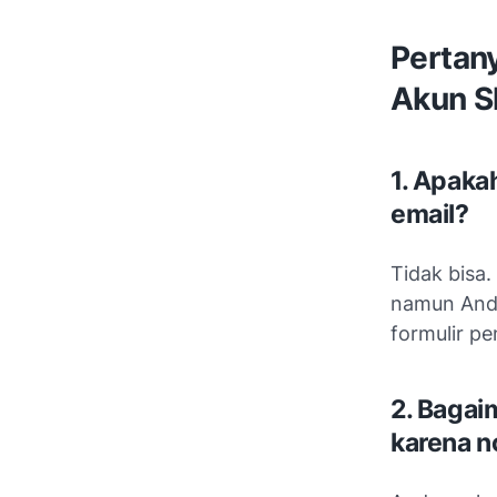
Pertan
Akun S
1. Apaka
email?
Tidak bisa
namun Anda
formulir p
2. Bagai
karena n