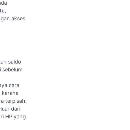
ada
tu,
angan akses
an saldo
i sebelum
nya cara
 karena
a terpisah.
luar dari
ri HP yang