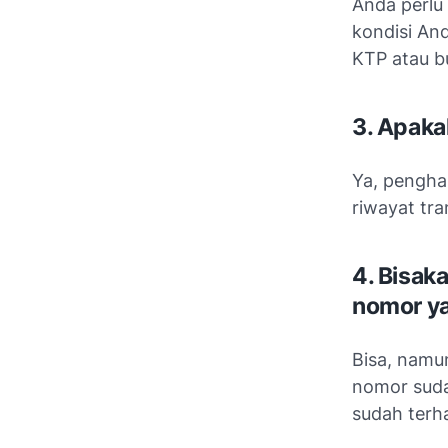
Anda perlu
kondisi An
KTP atau bu
3. Apaka
Ya, pengha
riwayat tra
4. Bisak
nomor ya
Bisa, namu
nomor suda
sudah terh