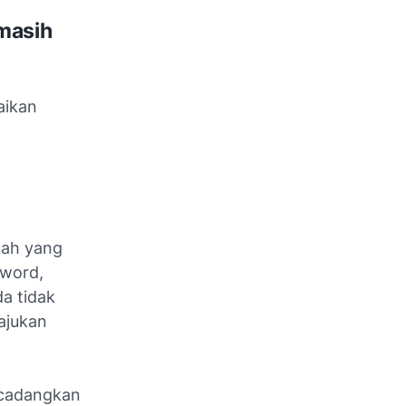
masih
aikan
kah yang
sword,
da tidak
ajukan
dicadangkan