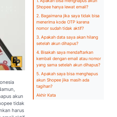
1. Apakah bisa menghapus akun
Shopee hanya lewat email?
2. Bagaimana jika saya tidak bisa
menerima kode OTP karena
nomor sudah tidak aktif?
3. Apakah data saya akan hilang
setelah akun dihapus?
4. Bisakah saya mendaftarkan
kembali dengan email atau nomor
yang sama setelah akun dihapus?
5. Apakah saya bisa menghapus
akun Shopee jika masih ada
donesia
tagihan?
Namun,
Akhir Kata
hapus akun
hopee tidak
inkan harus