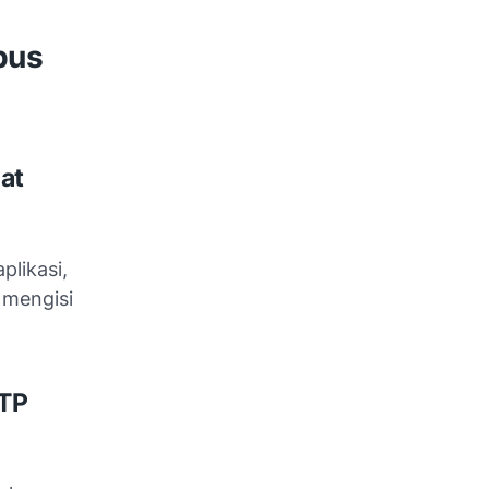
pus
at
plikasi,
 mengisi
OTP