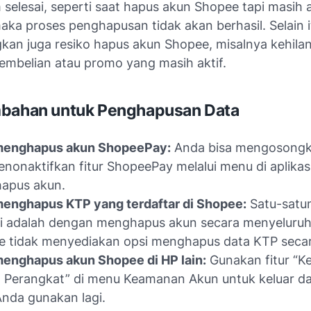
selesai, seperti saat
hapus akun Shopee tapi masih 
maka proses penghapusan tidak akan berhasil. Selain i
gkan juga
resiko hapus akun Shopee
, misalnya kehil
pembelian atau promo yang masih aktif.
mbahan untuk Penghapusan Data
menghapus akun ShopeePay:
Anda bisa mengosongk
nonaktifkan fitur ShopeePay melalui menu di aplikas
apus akun.
menghapus KTP yang terdaftar di Shopee:
Satu-satu
ni adalah dengan menghapus akun secara menyeluruh
 tidak menyediakan opsi menghapus data KTP secar
enghapus akun Shopee di HP lain:
Gunakan fitur “Ke
Perangkat” di menu Keamanan Akun untuk keluar da
Anda gunakan lagi.