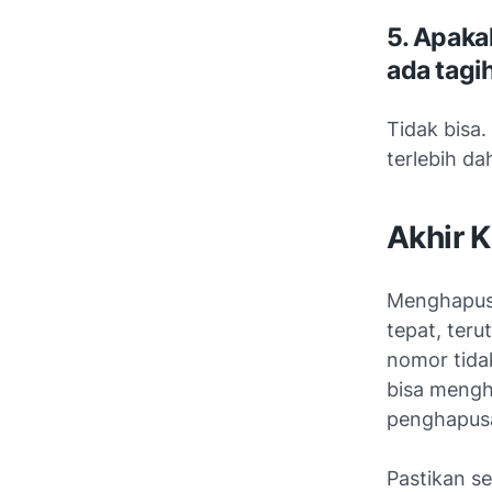
5. Apaka
ada tagi
Tidak bisa
terlebih d
Akhir K
Menghapus 
tepat, ter
nomor tidak
bisa mengh
penghapusa
Pastikan se