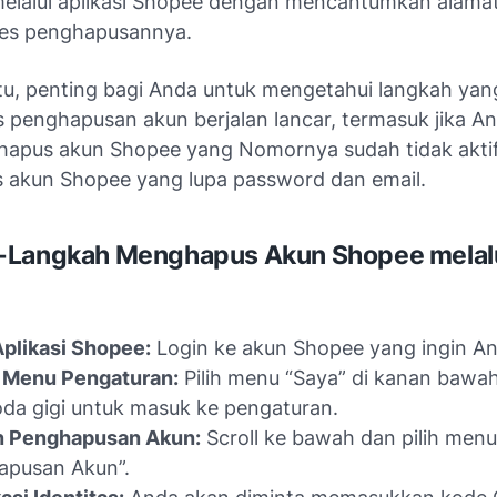
melalui aplikasi Shopee dengan mencantumkan alamat 
ses penghapusannya.
itu, penting bagi Anda untuk mengetahui langkah yan
s penghapusan akun berjalan lancar, termasuk jika A
apus akun Shopee yang Nomornya sudah tidak akti
akun Shopee yang lupa password dan email
.
-Langkah Menghapus Akun Shopee melal
plikasi Shopee:
Login ke akun Shopee yang ingin A
 Menu Pengaturan:
Pilih menu “Saya” di kanan bawah, 
oda gigi untuk masuk ke pengaturan.
n Penghapusan Akun:
Scroll ke bawah dan pilih menu
apusan Akun”.