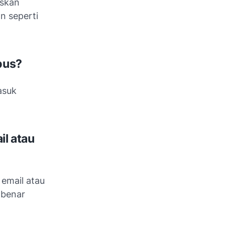
askan
n seperti
pus?
asuk
il atau
email atau
-benar