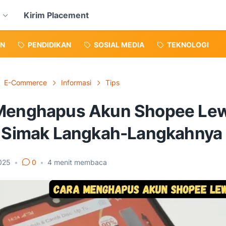
Kirim Placement
N
PENDIDIKAN
SOSIAL MEDIA
TEKNOLOGI
E-Commerce
Informasi
Tips
Menghapus Akun Shopee Le
, Simak Langkah-Langkahnya
2025
•
0
•
4
menit membaca