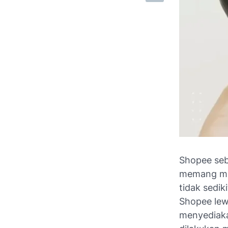
Shopee seb
memang me
tidak sedi
Shopee lew
menyediaka