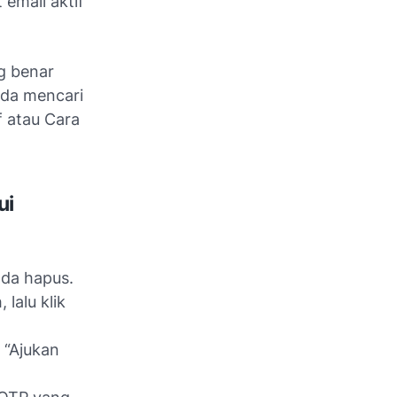
email aktif
g benar
nda mencari
f
atau
Cara
ui
nda hapus.
lalu klik
 “Ajukan