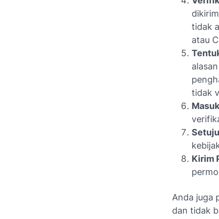
Verifik
dikiri
tidak a
atau
C
Tentu
alasan
pengh
tidak 
Masuk
verifik
Setuju
kebija
Kirim 
permo
Anda juga 
dan tidak 