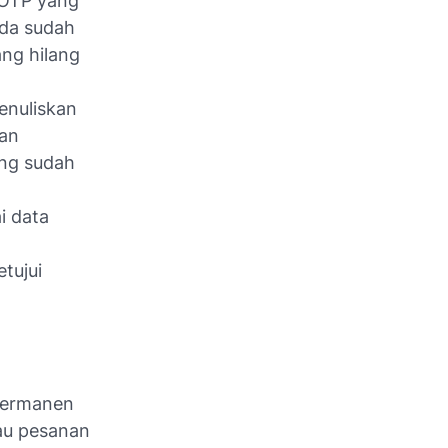
OTP yang
nda sudah
ng hilang
enuliskan
san
ang sudah
i data
tujui
permanen
tau pesanan