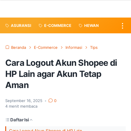
ASURANSI
E-COMMERCE
HEWAN
Beranda
E-Commerce
Informasi
Tips
Cara Logout Akun Shopee di
HP Lain agar Akun Tetap
Aman
September 16, 2025
•
0
4
menit membaca
Daftar Isi
Cara Logout Akun Shopee di HP Lain