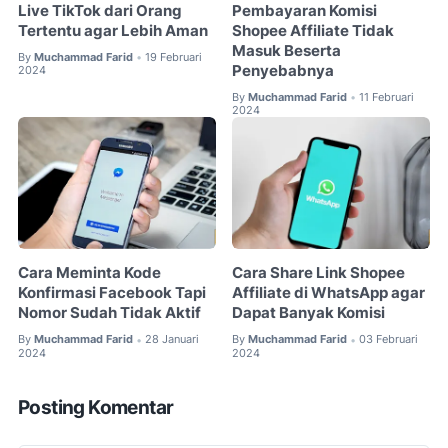
Live TikTok dari Orang
Pembayaran Komisi
Tertentu agar Lebih Aman
Shopee Affiliate Tidak
Masuk Beserta
By
Muchammad Farid
19 Februari
•
Penyebabnya
2024
By
Muchammad Farid
11 Februari
•
2024
Cara Meminta Kode
Cara Share Link Shopee
Konfirmasi Facebook Tapi
Affiliate di WhatsApp agar
Nomor Sudah Tidak Aktif
Dapat Banyak Komisi
By
Muchammad Farid
28 Januari
By
Muchammad Farid
03 Februari
•
•
2024
2024
Posting Komentar