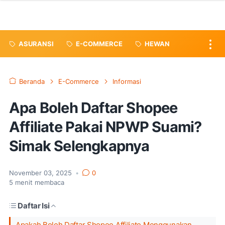
ASURANSI
E-COMMERCE
HEWAN
Beranda
E-Commerce
Informasi
Apa Boleh Daftar Shopee
Affiliate Pakai NPWP Suami?
Simak Selengkapnya
November 03, 2025
•
0
5
menit membaca
Daftar Isi
Apakah Boleh Daftar Shopee Affiliate Menggunakan