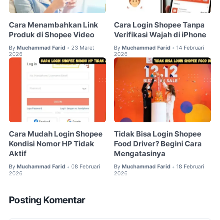
Cara Menambahkan Link
Cara Login Shopee Tanpa
Produk di Shopee Video
Verifikasi Wajah di iPhone
By
Muchammad Farid
23 Maret
By
Muchammad Farid
14 Februari
•
•
2026
2026
Cara Mudah Login Shopee
Tidak Bisa Login Shopee
Kondisi Nomor HP Tidak
Food Driver? Begini Cara
Aktif
Mengatasinya
By
Muchammad Farid
08 Februari
By
Muchammad Farid
18 Februari
•
•
2026
2026
Posting Komentar