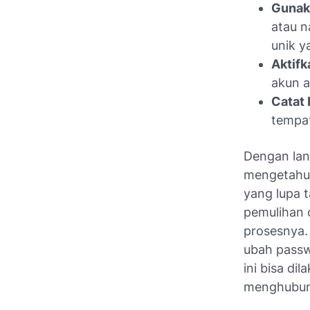
Gunaka
atau n
unik y
Aktifk
akun a
Catat 
tempat
Dengan lan
mengetahui
yang lupa 
pemulihan 
prosesnya. 
ubah passw
ini bisa di
menghubung