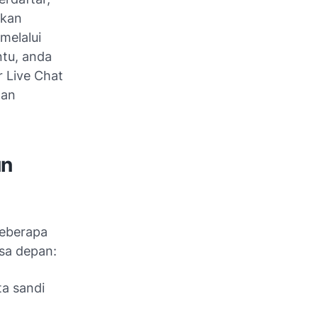
akan
 melalui
ntu, anda
r Live Chat
dan
un
beberapa
sa depan:
ta sandi