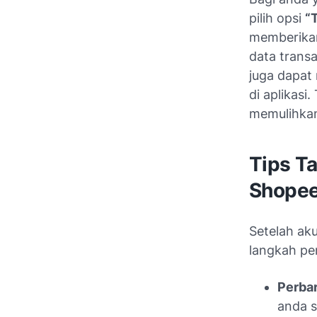
pilih opsi
“
memberikan 
data transa
juga dapa
di aplikas
memulihka
Tips T
Shope
Setelah ak
langkah pe
Perbar
anda s