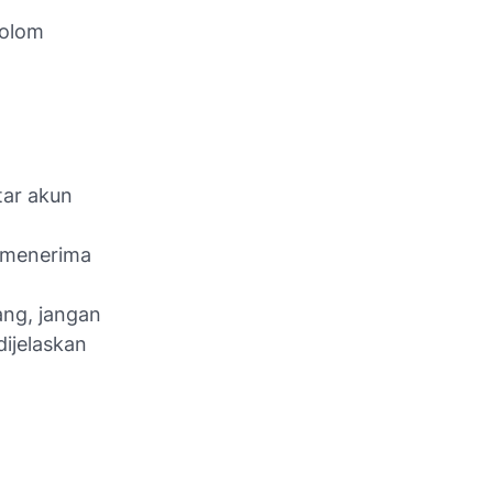
kolom
ar akun
a menerima
ang, jangan
dijelaskan