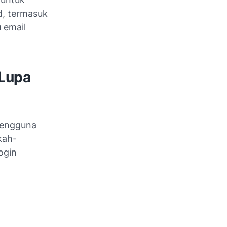
, termasuk
 email
Lupa
pengguna
kah-
ogin