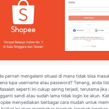
a pernah mengalami situasi di mana tidak bisa masu
ena lupa username atau password? Tenang, anda tid
Masalah seperti ini cukup sering terjadi, terutama jika
ganti sandi atau sudah lama tidak login ke akun. Ka
hopee menyediakan berbagai cara mudah untuk mem
 Artikel ini akan membahas langkah-langkah lengkap