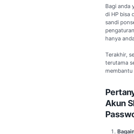
Bagi anda 
di HP bisa 
sandi ponse
pengaturan
hanya anda
Terakhir, s
terutama s
membantu m
Pertan
Akun S
Passw
Bagai