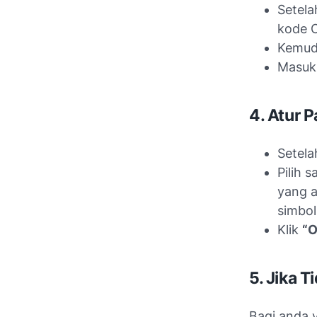
Setel
kode 
Kemudi
Masukk
4. Atur 
Setela
Pilih 
yang a
simbol
Klik
“O
5. Jika 
Bagi anda 