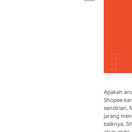
Apakah and
Shopee kar
sendirian. 
jarang meng
baiknya, S
akun anda.