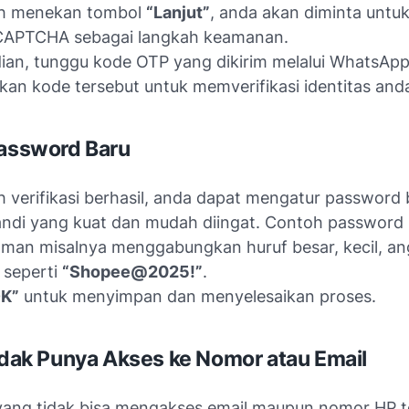
ah menekan tombol
“Lanjut”
, anda akan diminta untu
CAPTCHA sebagai langkah keamanan.
an, tunggu kode OTP yang dikirim melalui WhatsApp
an kode tersebut untuk memverifikasi identitas and
Password Baru
h verifikasi berhasil, anda dapat mengatur password 
sandi yang kuat dan mudah diingat. Contoh password
man misalnya menggabungkan huruf besar, kecil, an
 seperti
“Shopee@2025!”
.
K”
untuk menyimpan dan menyelesaikan proses.
Tidak Punya Akses ke Nomor atau Email
yang tidak bisa mengakses email maupun nomor HP te