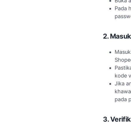
Buka a
Pada h
passw
2. Masuk
Masuk
Shope
Pastik
kode ve
Jika a
khawat
pada p
3. Verifi