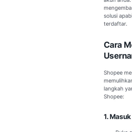
mengembali
solusi apab
terdaftar.
Cara M
Userna
Shopee mem
memulihkan
langkah ya
Shopee:
1. Masuk