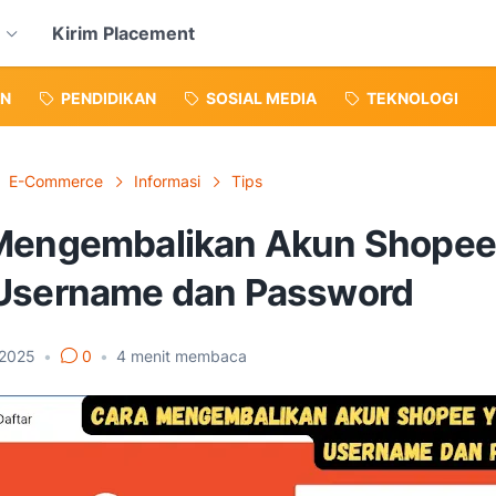
Kirim Placement
N
PENDIDIKAN
SOSIAL MEDIA
TEKNOLOGI
E-Commerce
Informasi
Tips
Mengembalikan Akun Shopee
Username dan Password
 2025
•
0
•
4
menit membaca