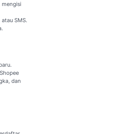
k mengisi
 atau SMS.
a.
baru.
 Shopee
gka, dan
rdaftar,