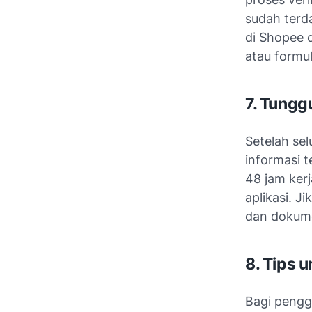
sudah terd
di Shopee 
atau formu
7. Tungg
Setelah se
informasi 
48 jam ker
aplikasi. J
dan dokume
8. Tips 
Bagi pengg