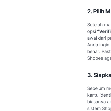
2. Pilih 
Setelah ma
opsi
“Verif
awal dari 
Anda ingin
benar. Past
Shopee aga
3. Siapk
Sebelum me
kartu ident
biasanya a
sistem Sho