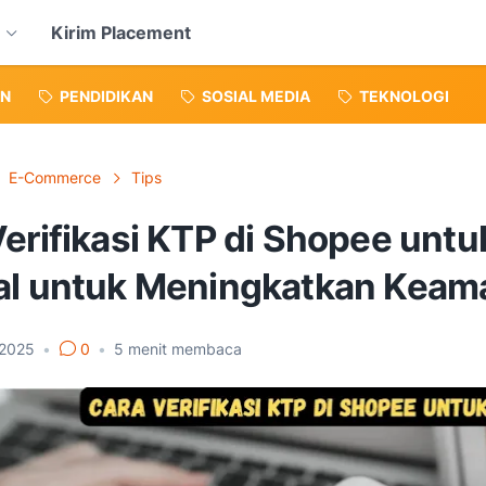
Kirim Placement
N
PENDIDIKAN
SOSIAL MEDIA
TEKNOLOGI
E-Commerce
Tips
erifikasi KTP di Shopee untu
al untuk Meningkatkan Keam
 2025
•
0
•
5
menit membaca