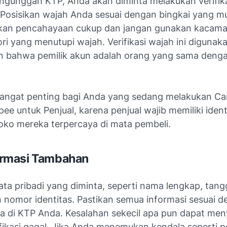
ngunggah KTP, Anda akan diminta melakukan verifik
 Posisikan wajah Anda sesuai dengan bingkai yang mu
tikan pencahayaan cukup dan jangan gunakan kacama
ri yang menutupi wajah. Verifikasi wajah ini digunak
 bahwa pemilik akun adalah orang yang sama deng
 sangat penting bagi Anda yang sedang melakukan Cara
ee untuk Penjual, karena penjual wajib memiliki iden
toko mereka terpercaya di mata pembeli.
nformasi Tambahan
ta pribadi yang diminta, seperti nama lengkap, tangga
n nomor identitas. Pastikan semua informasi sesuai 
ra di KTP Anda. Kesalahan sekecil apa pun dapat me
ifikasi gagal. Jika Anda menemukan kendala seperti 