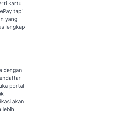
rti kartu
eePay tapi
in yang
as lengkap
ee dengan
endaftar
uka portal
uk
ikasi akan
 lebih