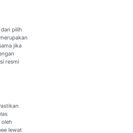
dan pilih
i merupakan
sama jika
dengan
si resmi
Pastikan
las
 oleh
pee lewat