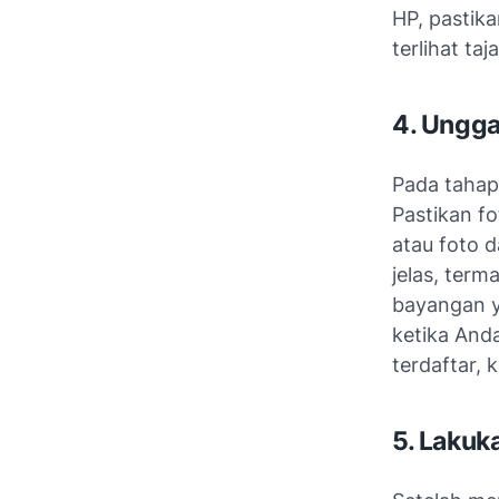
HP, pastika
terlihat ta
4. Ungga
Pada tahap
Pastikan fo
atau foto d
jelas, term
bayangan y
ketika And
terdaftar,
5. Lakuk