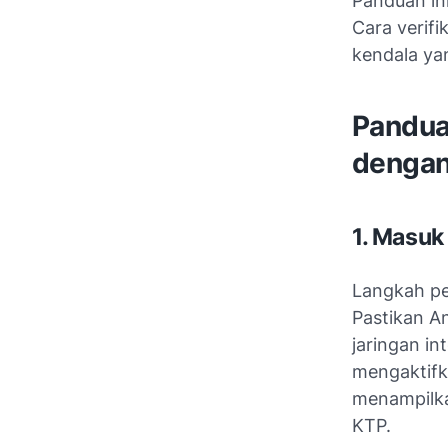
Panduan i
Cara verifi
kendala yan
Pandua
dengan
1. Masuk
Langkah pe
Pastikan An
jaringan in
mengaktifk
menampilka
KTP.