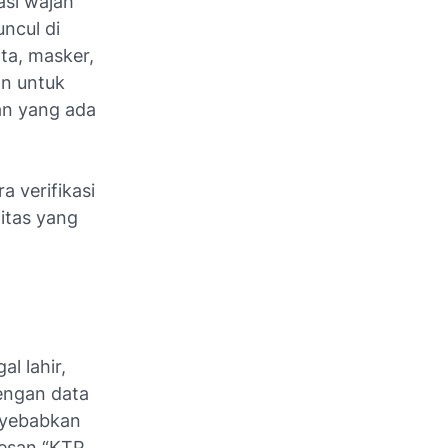
asi wajah
ncul di
ta, masker,
an untuk
an yang ada
 verifikasi
titas yang
l lahir,
dengan data
nyebabkan
pesan “KTP