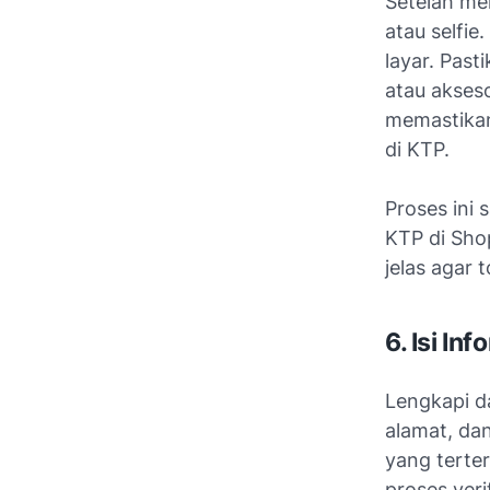
Setelah me
atau
selfie
.
layar. Pas
atau akseso
memastikan
di KTP.
Proses ini
KTP di Shop
jelas agar 
6. Isi I
Lengkapi da
alamat, da
yang terte
proses ver