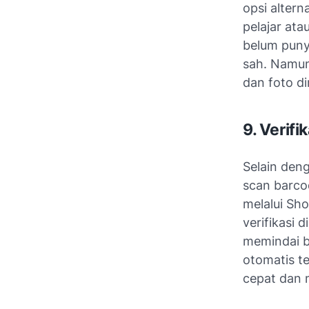
opsi altern
pelajar ata
belum puny
sah. Namun
dan foto dir
9. Verif
Selain den
scan barco
melalui Sho
verifikasi 
memindai ba
otomatis te
cepat dan 