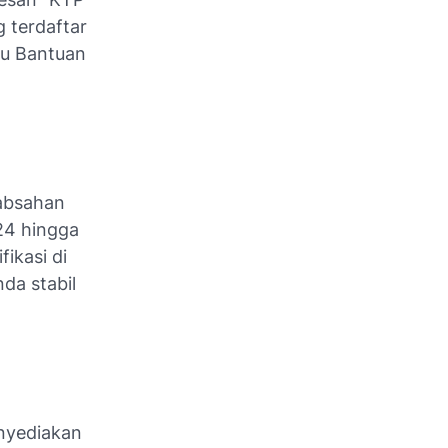
 terdaftar
nu Bantuan
eabsahan
24 hingga
ikasi di
nda stabil
nyediakan