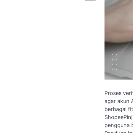
Proses ver
agar akun 
berbagai f
ShopeePinj
pengguna b