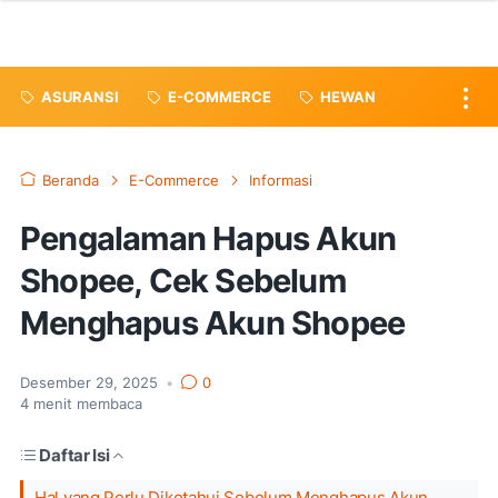
ASURANSI
E-COMMERCE
HEWAN
Beranda
E-Commerce
Informasi
Pengalaman Hapus Akun
Shopee, Cek Sebelum
Menghapus Akun Shopee
Desember 29, 2025
•
0
4
menit membaca
Daftar Isi
Hal yang Perlu Diketahui Sebelum Menghapus Akun