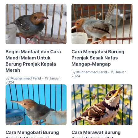
Begini Manfaat dan Cara
Cara Mengatasi Burung
Mandi Malam Untuk
Prenjak Sesak Nafas
Burung Prenjak Kepala
Mangap-Mangap
Merah
By
Muchammad Farid
15 Januari
•
2024
By
Muchammad Farid
19 Januari
•
2024
Cara Mengobati Burung
Cara Merawat Burung