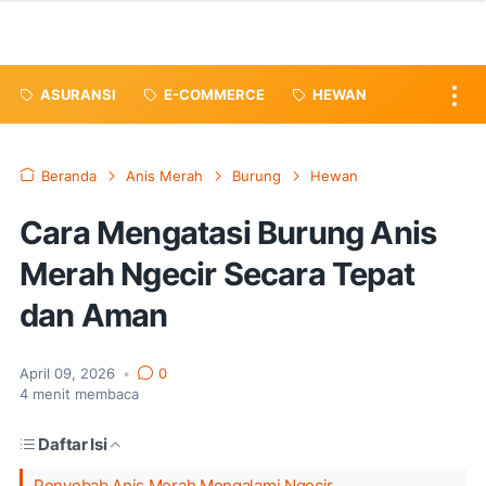
ASURANSI
E-COMMERCE
HEWAN
Beranda
Anis Merah
Burung
Hewan
Cara Mengatasi Burung Anis
Merah Ngecir Secara Tepat
dan Aman
April 09, 2026
•
0
4
menit membaca
Daftar Isi
Penyebab Anis Merah Mengalami Ngecir