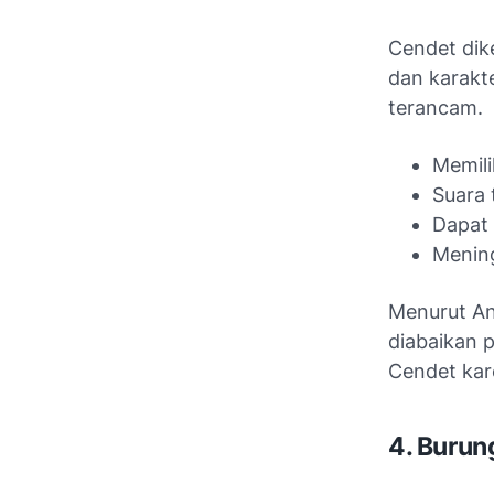
Cendet dike
dan karakt
terancam.
Memili
Suara 
Dapat 
Mening
Menurut An
diabaikan 
Cendet kar
4. Burun