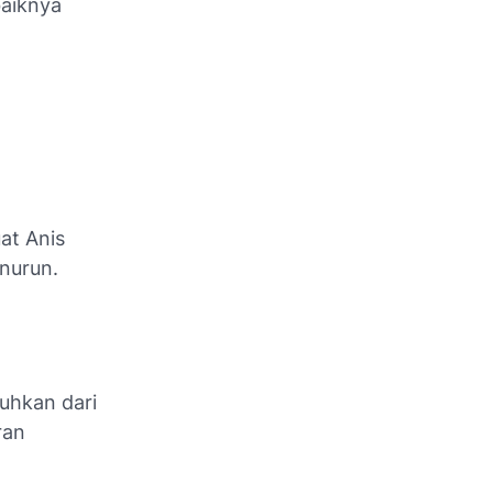
baiknya
at Anis
nurun.
uhkan dari
ran