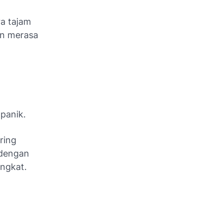
ra tajam
in merasa
panik.
ring
 dengan
ngkat.