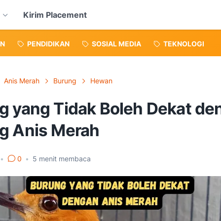
Kirim Placement
N
PENDIDIKAN
SOSIAL MEDIA
TEKNOLOGI
Anis Merah
Burung
Hewan
g yang Tidak Boleh Dekat de
g Anis Merah
•
0
•
5
menit membaca