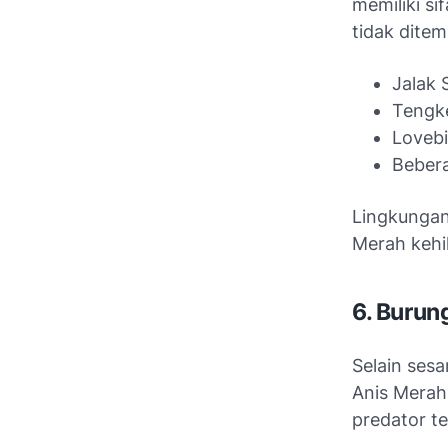
memiliki si
tidak dite
Jalak 
Tengke
Lovebi
Bebera
Lingkungan
Merah kehi
6. Burun
Selain ses
Anis Merah
predator t