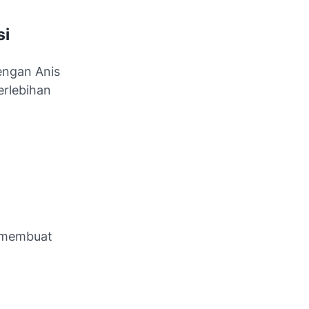
si
engan Anis
erlebihan
t membuat