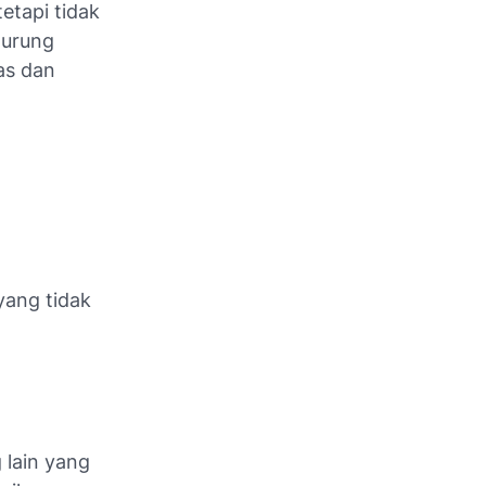
etapi tidak
Burung
as dan
yang tidak
 lain yang