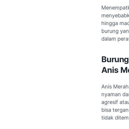
Menempatka
menyebabka
hingga mac
burung yan
dalam pera
Burung
Anis M
Anis Merah
nyaman dan
agresif at
bisa terga
tidak dite