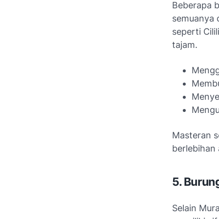
Beberapa b
semuanya c
seperti Cil
tajam.
Mengg
Membua
Menyeb
Mengur
Masteran s
berlebihan
5. Burun
Selain Mura