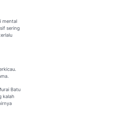
i mental
sif sering
erlalu
.
rkicau.
ama.
urai Batu
g kalah
irnya