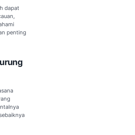
h dapat
cauan,
mahami
an penting
Burung
asana
yang
ntalnya
 sebaiknya