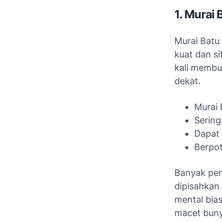
1. Murai
Murai Batu
kuat dan si
kali membu
dekat.
Murai 
Sering
Dapat 
Berpot
Banyak pen
dipisahkan
mental bia
macet bunyi