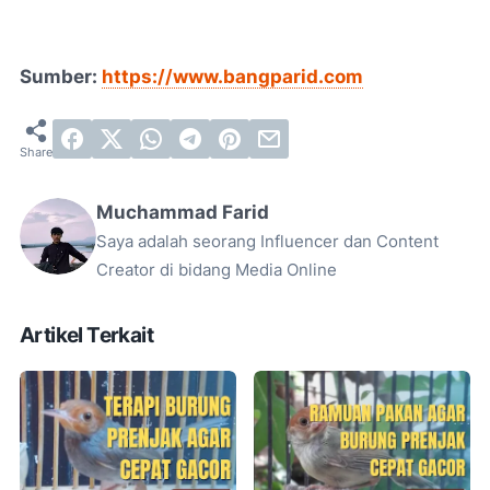
Sumber:
https://www.bangparid.com
Muchammad Farid
Saya adalah seorang Influencer dan Content
Creator di bidang Media Online
Artikel Terkait