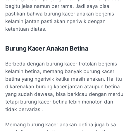
begitu jelas namun berirama. Jadi saya bisa
pastikan bahwa burung kacer anakan berjenis
kelamin jantan pasti akan ngeriwik dengan
ketentuan diatas.
Burung Kacer Anakan Betina
Berbeda dengan burung kacer trotolan berjenis
kelamin betina, memang banyak burung kacer
betina yang ngeriwik ketika masih anakan. Hal itu
dikarenakan burung kacer jantan ataupun betina
yang sudah dewasa, bisa berkicau dengan merdu
tetapi burung kacer betina lebih monoton dan
tidak bervariasi.
Memang burung kacer anakan betina juga bisa