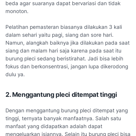
beda agar suaranya dapat bervariasi dan tidak
monoton.
Pelatihan pemasteran biasanya dilakukan 3 kali
dalam sehari yaitu pagi, siang dan sore hari.
Namun, alangkah baiknya jika dilakukan pada saat
siang dan malam hari saja karena pada saat itu
burung pleci sedang beristirahat. Jadi bisa lebih
fokus dan berkonsentrasi, jangan lupa dikerodong
dulu ya.
2. Menggantung pleci ditempat tinggi
Dengan menggantung burung pleci ditempat yang
tinggi, ternyata banyak manfaatnya. Salah satu
manfaat yang didapatkan adalah dapat
mengeluarkan isiannya. Selain itu burung pleci bisa