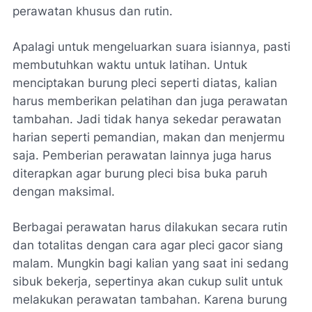
perawatan khusus dan rutin.
Apalagi untuk mengeluarkan suara isiannya, pasti
membutuhkan waktu untuk latihan. Untuk
menciptakan burung pleci seperti diatas, kalian
harus memberikan pelatihan dan juga perawatan
tambahan. Jadi tidak hanya sekedar perawatan
harian seperti pemandian, makan dan menjermu
saja. Pemberian perawatan lainnya juga harus
diterapkan agar burung pleci bisa buka paruh
dengan maksimal.
Berbagai perawatan harus dilakukan secara rutin
dan totalitas dengan cara agar pleci gacor siang
malam. Mungkin bagi kalian yang saat ini sedang
sibuk bekerja, sepertinya akan cukup sulit untuk
melakukan perawatan tambahan. Karena burung