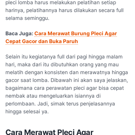
pleci lomba harus melakukan pelatihan setiap
harinya, pelatihannya harus dilakukan secara full
selama seminggu.
Baca Juga:
Cara Merawat Burung Pleci Agar
Cepat Gacor dan Buka Paruh
Selain itu kegiatanya full dari pagi hingga malam
hari, maka dari itu dibutuhkan orang yang mau
melatih dengan konsisten dan merawatnya hingga
gacor saat lomba. Dibawah ini akan saya jelaskan,
bagaimana cara perawatan pleci agar bisa cepat
nembak atau mengeluarkan isiannya di
perlombaan. Jadi, simak terus penjelasannya
hingga selesai ya.
Cara Merawat Pleci Agar