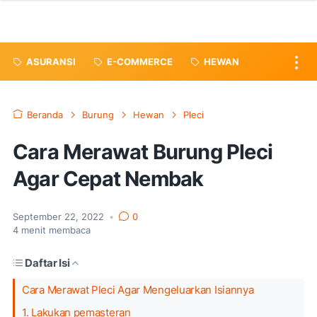
ASURANSI
E-COMMERCE
HEWAN
Beranda
Burung
Hewan
Pleci
Cara Merawat Burung Pleci
Agar Cepat Nembak
September 22, 2022
•
0
4
menit membaca
Daftar Isi
Cara Merawat Pleci Agar Mengeluarkan Isiannya
1. Lakukan pemasteran