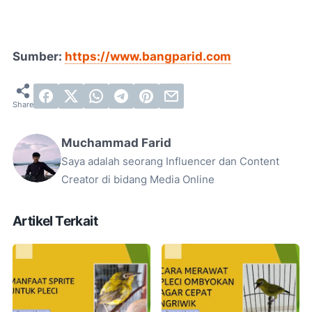
Sumber:
https://www.bangparid.com
Muchammad Farid
Saya adalah seorang Influencer dan Content
Creator di bidang Media Online
Artikel Terkait