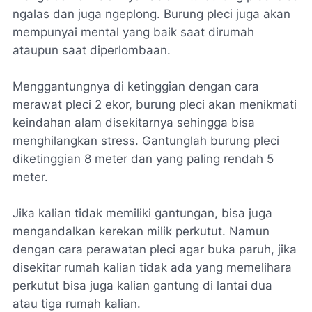
ngalas dan juga ngeplong. Burung pleci juga akan
mempunyai mental yang baik saat dirumah
ataupun saat diperlombaan.
Menggantungnya di ketinggian dengan cara
merawat pleci 2 ekor, burung pleci akan menikmati
keindahan alam disekitarnya sehingga bisa
menghilangkan stress. Gantunglah burung pleci
diketinggian 8 meter dan yang paling rendah 5
meter.
Jika kalian tidak memiliki gantungan, bisa juga
mengandalkan kerekan milik perkutut. Namun
dengan cara perawatan pleci agar buka paruh, jika
disekitar rumah kalian tidak ada yang memelihara
perkutut bisa juga kalian gantung di lantai dua
atau tiga rumah kalian.