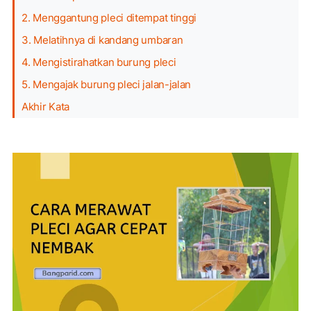
2. Menggantung pleci ditempat tinggi
3. Melatihnya di kandang umbaran
4. Mengistirahatkan burung pleci
5. Mengajak burung pleci jalan-jalan
Akhir Kata