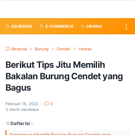
ASURANSI
E-COMMERCE
HEWAN
Beranda
Burung
Cendet
Hewan
Berikut Tips Jitu Memilih
Bakalan Burung Cendet yang
Bagus
Februari 16, 2022
•
0
3
menit membaca
Daftar Isi
Pentingnya Memilih Bakalan Burung Cendet yang