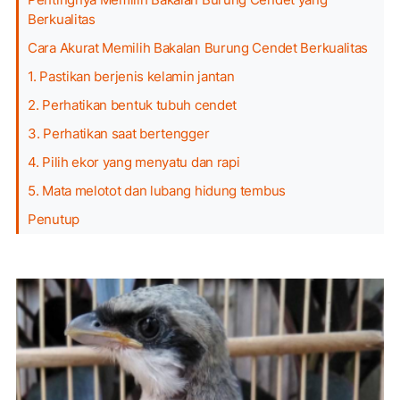
Berkualitas
Cara Akurat Memilih Bakalan Burung Cendet Berkualitas
1. Pastikan berjenis kelamin jantan
2. Perhatikan bentuk tubuh cendet
3. Perhatikan saat bertengger
4. Pilih ekor yang menyatu dan rapi
5. Mata melotot dan lubang hidung tembus
Penutup