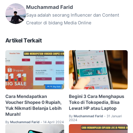
Muchammad Farid
Saya adalah seorang Influencer dan Content
Creator di bidang Media Online
Artikel Terkait
Cara Mendapatkan
Begini 3 Cara Menghapus
Voucher Shopee 0 Rupiah,
Toko di Tokopedia, Bisa
Yuk Nikmati Belanja Lebih
Lewat HP atau Laptop
Murah!
By
Muchammad Farid
31 Januari
•
2024
By
Muchammad Farid
14 April 2024
•