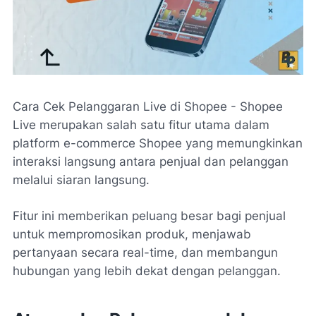
Cara Cek Pelanggaran Live di Shopee - Shopee
Live merupakan salah satu fitur utama dalam
platform e-commerce Shopee yang memungkinkan
interaksi langsung antara penjual dan pelanggan
melalui siaran langsung.
Fitur ini memberikan peluang besar bagi penjual
untuk mempromosikan produk, menjawab
pertanyaan secara real-time, dan membangun
hubungan yang lebih dekat dengan pelanggan.