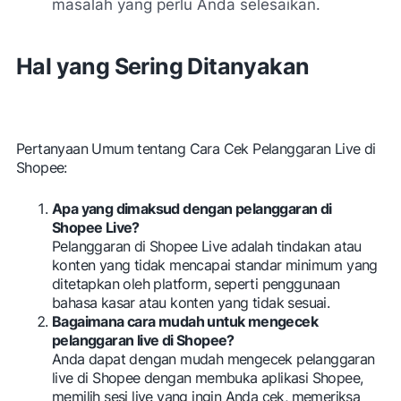
masalah yang perlu Anda selesaikan.
Hal yang Sering Ditanyakan
Pertanyaan Umum tentang Cara Cek Pelanggaran Live di
Shopee:
Apa yang dimaksud dengan pelanggaran di
Shopee Live?
Pelanggaran di Shopee Live adalah tindakan atau
konten yang tidak mencapai standar minimum yang
ditetapkan oleh platform, seperti penggunaan
bahasa kasar atau konten yang tidak sesuai.
Bagaimana cara mudah untuk mengecek
pelanggaran live di Shopee?
Anda dapat dengan mudah mengecek pelanggaran
live di Shopee dengan membuka aplikasi Shopee,
memilih sesi live yang ingin Anda cek, memeriksa