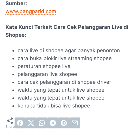
Sumber:
www.bangparid.com
Kata Kunci Terkait Cara Cek Pelanggaran Live di
Shopee:
cara live di shopee agar banyak penonton
cara buka blokir live streaming shopee
peraturan shopee live
pelanggaran live shopee
cara cek pelanggaran di shopee driver
waktu yang tepat untuk live shopee
waktu yang tepat untuk live shopee
kenapa tidak bisa live shopee