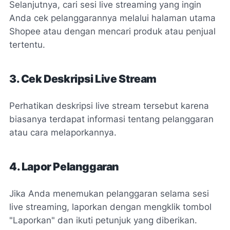
Selanjutnya, cari sesi live streaming yang ingin
Anda cek pelanggarannya melalui halaman utama
Shopee atau dengan mencari produk atau penjual
tertentu.
3. Cek Deskripsi Live Stream
Perhatikan deskripsi live stream tersebut karena
biasanya terdapat informasi tentang pelanggaran
atau cara melaporkannya.
4. Lapor Pelanggaran
Jika Anda menemukan pelanggaran selama sesi
live streaming, laporkan dengan mengklik tombol
"Laporkan" dan ikuti petunjuk yang diberikan.