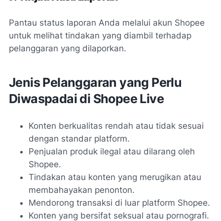
Pantau status laporan Anda melalui akun Shopee
untuk melihat tindakan yang diambil terhadap
pelanggaran yang dilaporkan.
Jenis Pelanggaran yang Perlu
Diwaspadai di Shopee Live
Konten berkualitas rendah atau tidak sesuai
dengan standar platform.
Penjualan produk ilegal atau dilarang oleh
Shopee.
Tindakan atau konten yang merugikan atau
membahayakan penonton.
Mendorong transaksi di luar platform Shopee.
Konten yang bersifat seksual atau pornografi.