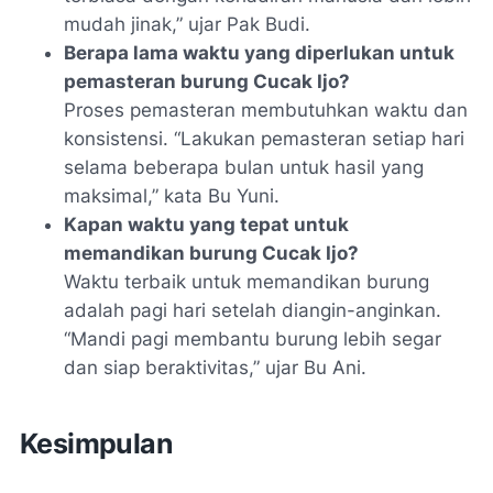
mudah jinak,” ujar Pak Budi.
Berapa lama waktu yang diperlukan untuk
pemasteran burung Cucak Ijo?
Proses pemasteran membutuhkan waktu dan
konsistensi. “Lakukan pemasteran setiap hari
selama beberapa bulan untuk hasil yang
maksimal,” kata Bu Yuni.
Kapan waktu yang tepat untuk
memandikan burung Cucak Ijo?
Waktu terbaik untuk memandikan burung
adalah pagi hari setelah diangin-anginkan.
“Mandi pagi membantu burung lebih segar
dan siap beraktivitas,” ujar Bu Ani.
Kesimpulan