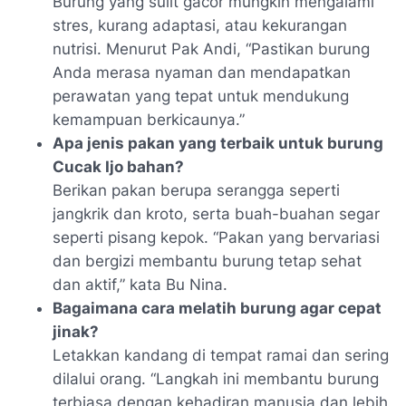
Burung yang sulit gacor mungkin mengalami
stres, kurang adaptasi, atau kekurangan
nutrisi. Menurut Pak Andi, “Pastikan burung
Anda merasa nyaman dan mendapatkan
perawatan yang tepat untuk mendukung
kemampuan berkicaunya.”
Apa jenis pakan yang terbaik untuk burung
Cucak Ijo bahan?
Berikan pakan berupa serangga seperti
jangkrik dan kroto, serta buah-buahan segar
seperti pisang kepok. “Pakan yang bervariasi
dan bergizi membantu burung tetap sehat
dan aktif,” kata Bu Nina.
Bagaimana cara melatih burung agar cepat
jinak?
Letakkan kandang di tempat ramai dan sering
dilalui orang. “Langkah ini membantu burung
terbiasa dengan kehadiran manusia dan lebih