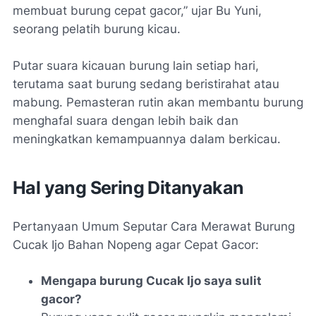
membuat burung cepat gacor,” ujar Bu Yuni,
seorang pelatih burung kicau.
Putar suara kicauan burung lain setiap hari,
terutama saat burung sedang beristirahat atau
mabung. Pemasteran rutin akan membantu burung
menghafal suara dengan lebih baik dan
meningkatkan kemampuannya dalam berkicau.
Hal yang Sering Ditanyakan
Pertanyaan Umum Seputar Cara Merawat Burung
Cucak Ijo Bahan Nopeng agar Cepat Gacor:
Mengapa burung Cucak Ijo saya sulit
gacor?