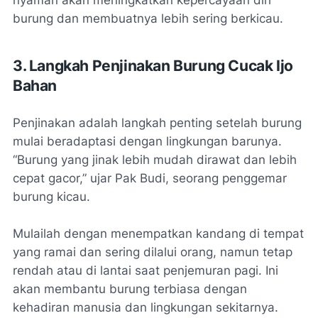
nyaman akan meningkatkan kepercayaan diri
burung dan membuatnya lebih sering berkicau.
3. Langkah Penjinakan Burung Cucak Ijo
Bahan
Penjinakan adalah langkah penting setelah burung
mulai beradaptasi dengan lingkungan barunya.
“Burung yang jinak lebih mudah dirawat dan lebih
cepat gacor,” ujar Pak Budi, seorang penggemar
burung kicau.
Mulailah dengan menempatkan kandang di tempat
yang ramai dan sering dilalui orang, namun tetap
rendah atau di lantai saat penjemuran pagi. Ini
akan membantu burung terbiasa dengan
kehadiran manusia dan lingkungan sekitarnya.