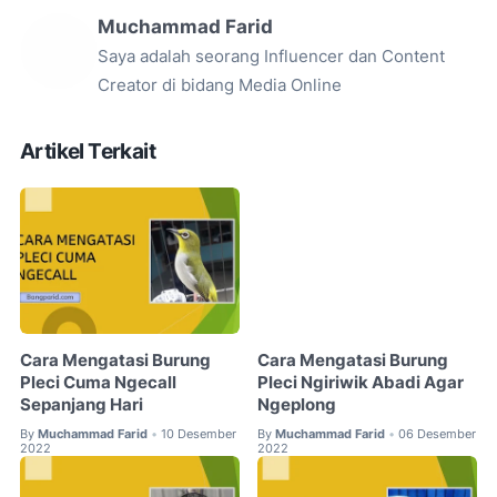
Muchammad Farid
Saya adalah seorang Influencer dan Content
Creator di bidang Media Online
Artikel Terkait
Cara Mengatasi Burung
Cara Mengatasi Burung
Pleci Cuma Ngecall
Pleci Ngiriwik Abadi Agar
Sepanjang Hari
Ngeplong
By
Muchammad Farid
10 Desember
By
Muchammad Farid
06 Desember
•
•
2022
2022