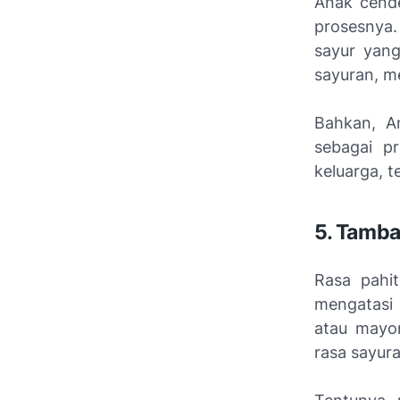
Anak cende
prosesnya. 
sayur yang
sayuran, me
Bahkan, A
sebagai p
keluarga, t
5. Tamba
Rasa pahit
mengatasi 
atau mayo
rasa sayura