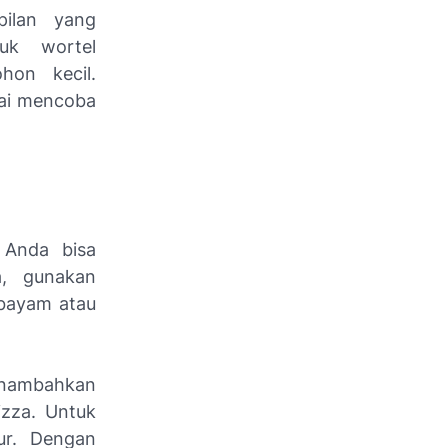
pilan yang
uk wortel
hon kecil.
lai mencoba
 Anda bisa
a, gunakan
 bayam atau
menambahkan
izza. Untuk
ur. Dengan