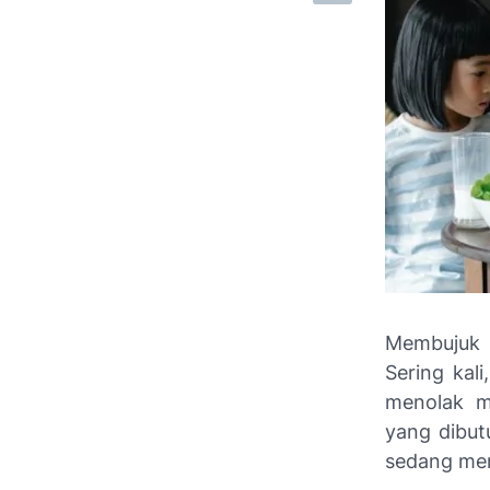
Membujuk 
Sering kal
menolak me
yang dibut
sedang men