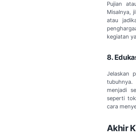
Pujian at
Misalnya, 
atau jadi
penghargaa
kegiatan y
8. Eduka
Jelaskan 
tubuhnya.
menjadi s
seperti to
cara menye
Akhir K