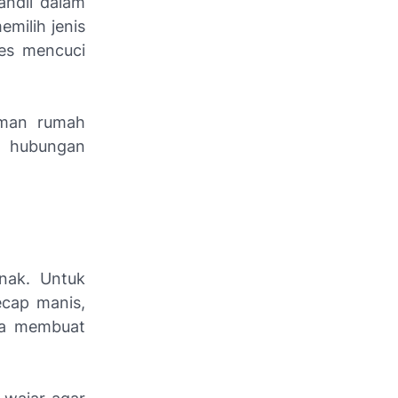
andil dalam
emilih jenis
ses mencuci
aman rumah
t hubungan
anak. Untuk
ecap manis,
sa membuat