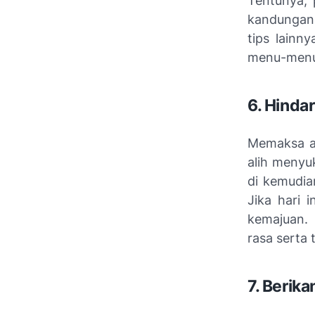
Tentunya, 
kandungan 
tips lainn
menu-menu 
6. Hinda
Memaksa an
alih menyu
di kemudia
Jika hari 
kemajuan. 
rasa serta 
7. Berik