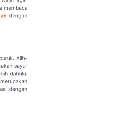
 wajar agar
isa membaca
ian
dengan
uruk. Alih-
makan sayur
bih dahulu.
h merupakan
tasi dengan