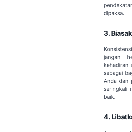
pendekata
dipaksa.
3. Biasa
Konsistens
jangan h
kehadiran 
sebagai ba
Anda dan p
seringkali
baik.
4. Libat