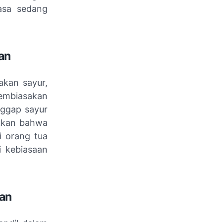
asa sedang
an
akan sayur,
mbiasakan
nggap sayur
ukkan bahwa
i orang tua
i kebiasaan
nan