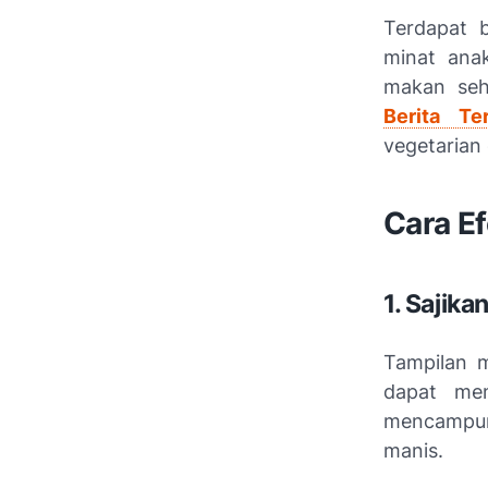
Terdapat 
minat ana
makan seh
Berita Ter
vegetarian
Cara E
1. Sajik
Tampilan m
dapat men
mencampurk
manis.