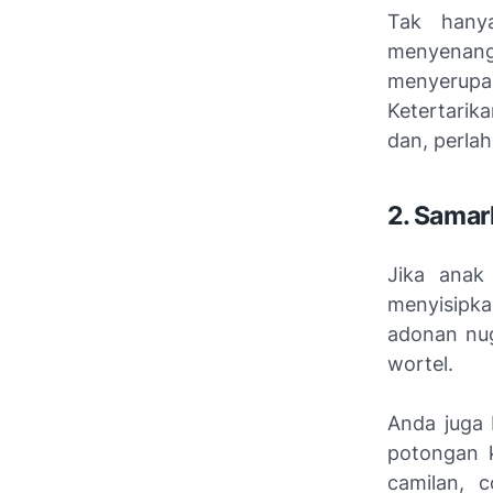
Tak hanya
menyenan
menyerupa
Ketertarik
dan, perla
2. Samar
Jika anak
menyisipk
adonan nug
wortel.
Anda juga 
potongan k
camilan, 