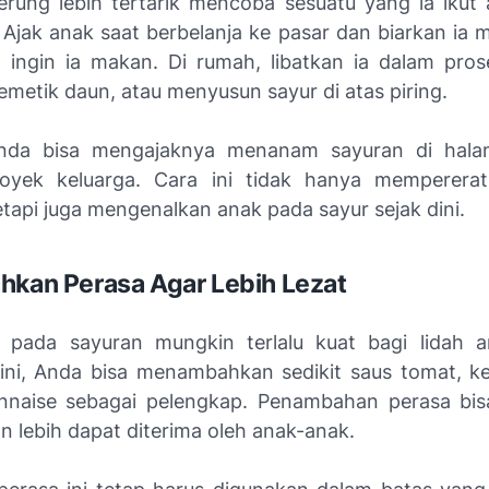
rung lebih tertarik mencoba sesuatu yang ia ikut 
Ajak anak saat berbelanja ke pasar dan biarkan ia m
 ingin ia makan. Di rumah, libatkan ia dalam pro
metik daun, atau menyusun sayur di atas piring.
nda bisa mengajaknya menanam sayuran di hal
royek keluarga. Cara ini tidak hanya memperera
etapi juga mengenalkan anak pada sayur sejak dini.
hkan Perasa Agar Lebih Lezat
 pada sayuran mungkin terlalu kuat bagi lidah 
ini, Anda bisa menambahkan sedikit saus tomat, k
nnaise sebagai pelengkap. Penambahan perasa bi
n lebih dapat diterima oleh anak-anak.