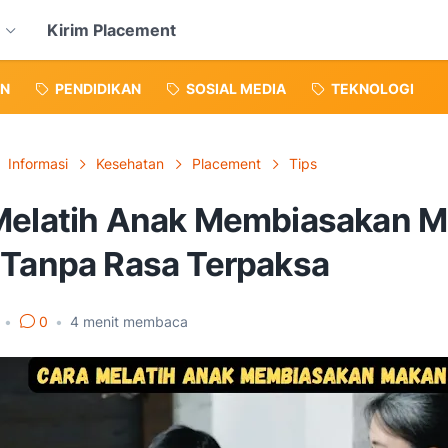
Kirim Placement
N
PENDIDIKAN
SOSIAL MEDIA
TEKNOLOGI
Informasi
Kesehatan
Placement
Tips
Melatih Anak Membiasakan 
 Tanpa Rasa Terpaksa
5
•
0
•
4
menit membaca