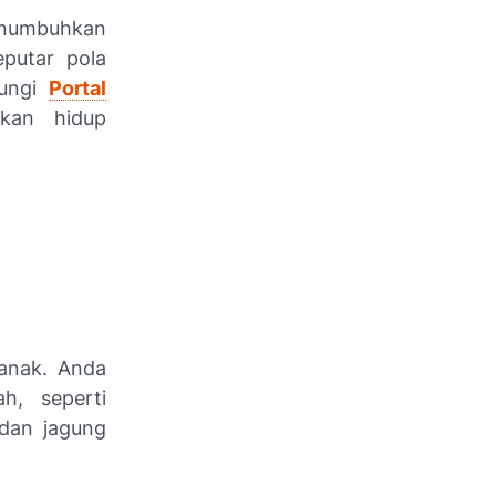
enumbuhkan
putar pola
jungi
Portal
kan hidup
-anak. Anda
h, seperti
 dan jagung