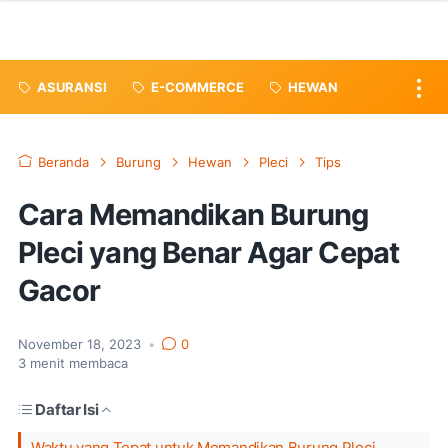
ASURANSI
E-COMMERCE
HEWAN
Beranda
Burung
Hewan
Pleci
Tips
Cara Memandikan Burung
Pleci yang Benar Agar Cepat
Gacor
November 18, 2023
•
0
3
menit membaca
Daftar Isi
Waktu yang Tepat untuk Memandikan Burung Pleci